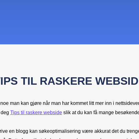
IPS TIL RASKERE WEBSI
noe man kan gjøre når man har kommet litt mer inn i nettsidever
i deg
Tips til raskere webside
slik at du kan få mange besøkend
ive en blogg kan søkeoptimalisering være akkurat det du trenge