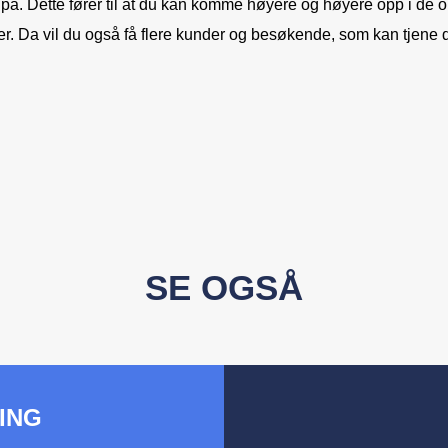
f på. Dette fører til at du kan komme høyere og høyere opp i de o
r. Da vil du også få flere kunder og besøkende, som kan tjene 
SE OGSÅ
ING