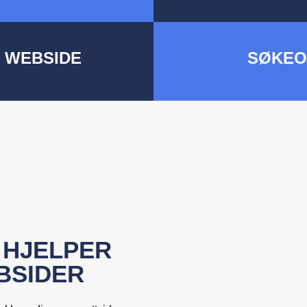
E WEBSIDE
SØKEO
 HJELPER
BSIDER