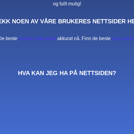
og fullt mulig!
EKK NOEN AV VÅRE BRUKERES NETTSIDER H
De beste
norske nettcasino
akkurat nå. Finn de beste
nye casin
HVA KAN JEG HA PÅ NETTSIDEN?