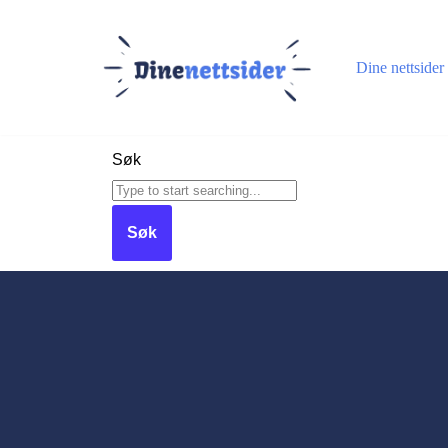
Hopp
Dine nettsider
til
innholdet
Søk
Søk