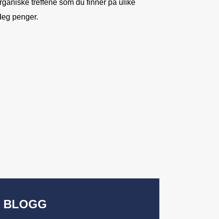
rganiske treffene som du finner på ulike
deg penger.
BLOGG