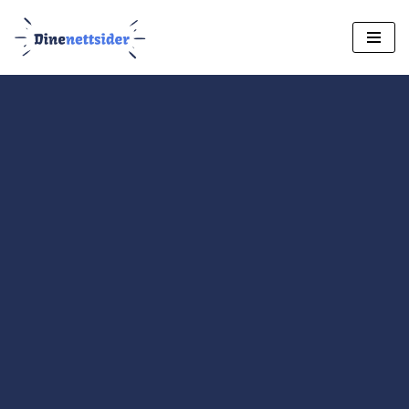
Hopp
til
innholdet