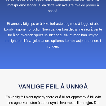
motspillerne legger ut, da dette kan avsløre hva de prøver å
oppnå.
Et annet viktig tips er å ikke forhaste seg med å legge ut alle
kombinasjoner for tidlig. Noen ganger kan det lønne seg å vente
for å se hvordan spillet utvikler seg, slik at man kan utnytte
muligheter til å «stjele» andre spilleres kombinasjoner senere i
runden.
VANLIGE FEIL Å UNNGÅ
En vanlig feil blant nybegynnere er å bli for opptatt av å bli kvitt
sine egne kort, uten å ta hensyn til hva motspillerne gjør. Det