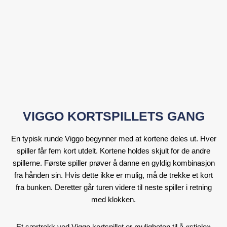
VIGGO KORTSPILLETS GANG
En typisk runde Viggo begynner med at kortene deles ut. Hver
spiller får fem kort utdelt. Kortene holdes skjult for de andre
spillerne. Første spiller prøver å danne en gyldig kombinasjon
fra hånden sin. Hvis dette ikke er mulig, må de trekke et kort
fra bunken. Deretter går turen videre til neste spiller i retning
med klokken.
Et særtrekk ved Viggo kortspillet er muligheten til å «stjele»