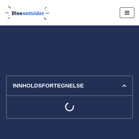
Hopp
til
innholdet
INNHOLDSFORTEGNELSE