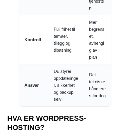
tjeneste
n
Mer
Full frihet til
begrens
temaer,
et,
Kontroll
tillegg og
avhengi
tilpasning
g av
plan
Du styrer
Det
oppdateringe
tekniske
Ansvar
r, sikkerhet
håndtere
og backup
s for deg
selv
HVA ER WORDPRESS-
HOSTING?