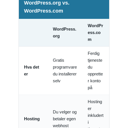
WordPress.org vs.
WordPress.com
WordPr
WordPress.
ess.co
org
m
Ferdig
Gratis
tjeneste
Hva det
programvare
du
er
du installerer
opprette
selv
r konto
på
Hosting
er
Du velger og
inkludert
Hosting
betaler egen
i
webhost